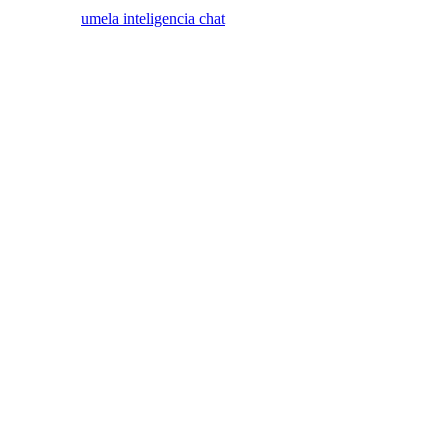
Created by
umela inteligencia chat
Otvoriť
Zatvoriť