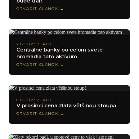
bude dál?
OTVORIŤ ČLÁNOK →
7.12.2023
·
ZLATO
Centrálne banky po celom svete
hromadia toto aktívum
OTVORIŤ ČLÁNOK →
6.12.2023
·
ZLATO
V prosinci cena zlata většinou stoupá
OTVORIŤ ČLÁNOK →