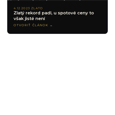
4.12.2023
·
ZLATO
Zlatý rekord padl, u spotové ceny to
však jisté není
OTVORIŤ ČLÁNOK →