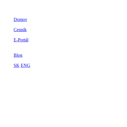
Domov
3D zlato
Cenník
Prečo zlato
E-Portál
Spolupráca
Limitovaná edícia
Blog
Kontakt
SK
ENG