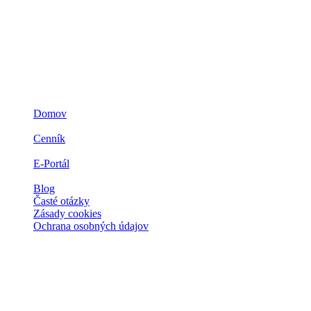
Navigácia
Domov
3D ZLATO
Cenník
Prečo zlato
E-Portál
Spolupráca
Blog
Časté otázky
Zásady cookies
Ochrana osobných údajov
Kontakt
Spoločnosti
IMPERIAL Gold a.s.
Ľubochňa 311 034 91 Ľubochňa, Slovensko