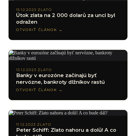
15.12.2023
·
ZLATO
Útok zlata na 2 000 dolarů za unci byl
odražen
OTVORIŤ ČLÁNOK →
13.12.2023
·
ZLATO
Banky v eurozóne začínajú byť
nervózne, bankroty dlžníkov rastú
OTVORIŤ ČLÁNOK →
11.12.2023
·
ZLATO
Peter Schiff: Zlato nahoru a dolů! A co