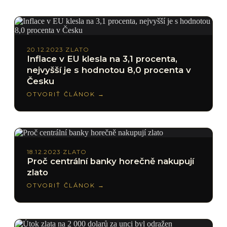
20.12.2023
·
ZLATO
Inflace v EU klesla na 3,1 procenta,
nejvyšší je s hodnotou 8,0 procenta v
Česku
OTVORIŤ ČLÁNOK →
18.12.2023
·
ZLATO
Proč centrální banky horečně nakupují
zlato
OTVORIŤ ČLÁNOK →