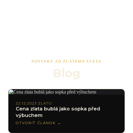
M
e
n
u
O
t
v
o
r
i
ť
Z
a
t
v
o
r
i
ť
IMPERIAL Gold
Najväčší poskytovateľ investičného zlata na
Slovensku
NOVINKY ZO ZLATÉHO SVETA
Blog
22.12.2023
·
ZLATO
Cena zlata bublá jako sopka před
výbuchem
OTVORIŤ ČLÁNOK →