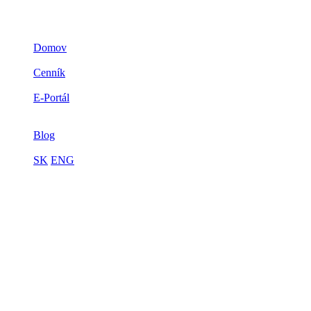
Domov
3D zlato
Cenník
Prečo zlato
E-Portál
Spolupráca
Limitovaná edícia
Blog
Kontakt
SK
ENG