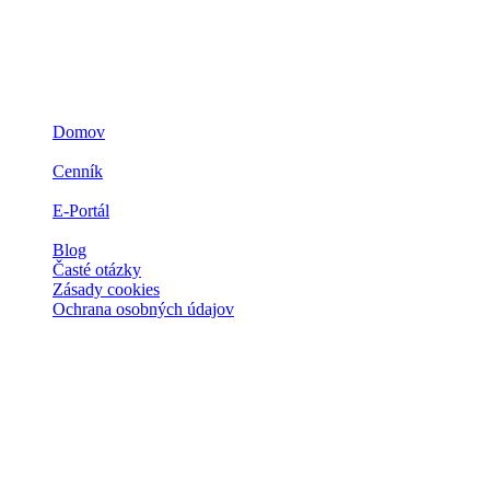
Navigácia
Domov
3D ZLATO
Cenník
Prečo zlato
E-Portál
Spolupráca
Blog
Časté otázky
Zásady cookies
Ochrana osobných údajov
Kontakt
Spoločnosti
IMPERIAL Gold a.s.
Ľubochňa 311 034 91 Ľubochňa, Slovensko
Kontakt