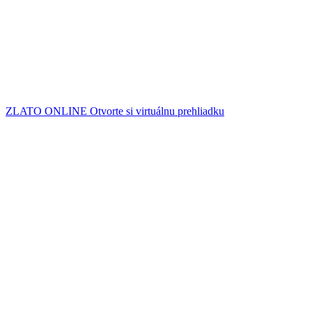
I když cena za posledních 30 dnů klesla o víc než 20 dolarů, za
posledních šest měsíců vzrostla o 206 dolarů. Za Polleitem
zmiňovaných pět let unce zlata zdražila o 663 dolarů a od roku 2000
o neuvěřitelných 1 669 dolarů. Ještě v roce 2001 byla průměrná
cena 296 dolarů za unci.
Zdroj: www.zlato.cz
ZLATO ONLINE
Otvorte si virtuálnu prehliadku