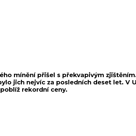
sku
ho mínění přišel s překvapivým zjištěním
bylo jich nejvíc za posledních deset let. V 
poblíž rekordní ceny.
uje zlato za dlouhodobě nejlepší investici. To je nejvyšší důvěra ve 
sledy před deseti lety.
stí. Třetina (34 %) respondentů sice stále označuje nemovitosti jako ne
investiční kategorii. To je nejmíň od roku 2012 zřejmě proto, že hlavn