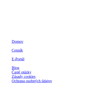
Navigácia
Domov
3D ZLATO
Cenník
Prečo zlato
E-Portál
Spolupráca
Blog
Časté otázky
Zásady cookies
Ochrana osobných údajov
Kontakt
Spoločnosti
IMPERIAL Gold a.s.
Ľubochňa 311 034 91 Ľubochňa, Slovensko