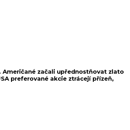
. Američané začali upřednostňovat zlato
USA preferované akcie ztrácejí přízeň,
zlato od roku 2012 a téměř dvojnásobný nárůst popularity oproti
jlepší dlouhodobou investici, ale oproti loňským 45 % je to pokles na
í akciové indexy loni zaznamenaly nejhorší rok za víc než deset let.