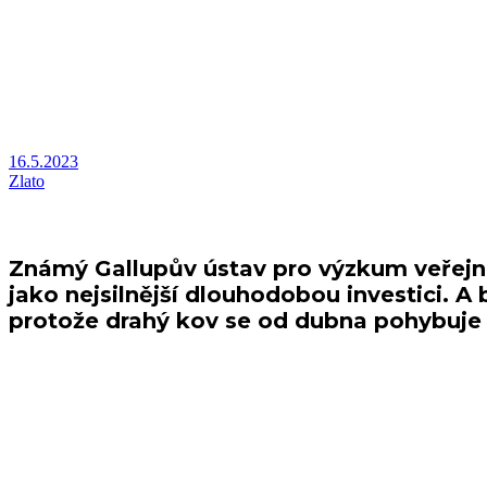
M
e
n
u
O
t
v
o
r
i
ť
Z
a
t
v
o
r
i
ť
IMPERIAL Gold
Najväčší poskytovateľ investičného zlata na Sloven
16.5.2023
Zlato
Zvrat v USA: Zlato předstihlo akcie
Známý Gallupův ústav pro výzkum veřejné
jako nejsilnější dlouhodobou investici. A 
protože drahý kov se od dubna pohybuje 
Podle průzkumu Gallupova ústavu čtvrtina (26 %) Američanů nyní považ
loňskému roku. Víc respondentů upřednostnilo zlato před akciemi napo
Spolu s rostoucí důvěrou ve zlato klesá důvěra ve vlastnictví nemovito
nejnižší úroveň od roku 2018.
Akcie a podílové fondy pouhých 18 % respondentů označilo za nejlepší 