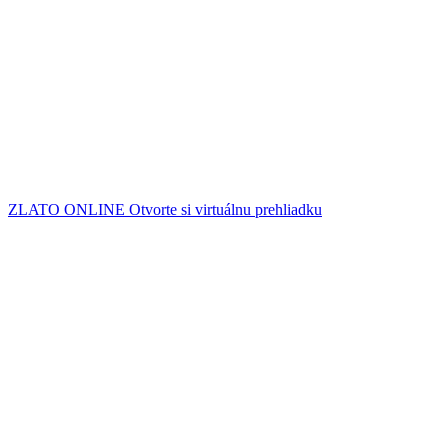
A víra ve dvě další kategorie – spořicí účty s vysokým úrokem a dlu
„Podíl Američanů, kteří si myslí, že nyní je vhodná doba na nákup a
Počet respondentů, kteří si myslí, že nejlepší dlouhodobou investicí
sektoru od loňského jara propadl asi o 40 %.
Zdroj: www.zlato.cz
ZLATO ONLINE
Otvorte si virtuálnu prehliadku