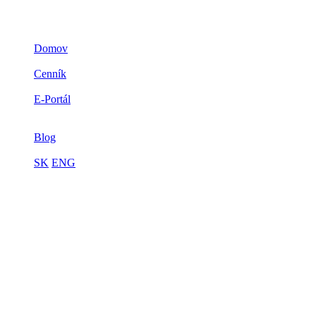
Domov
3D zlato
Cenník
Prečo zlato
E-Portál
Spolupráca
Limitovaná edícia
Blog
Kontakt
SK
ENG