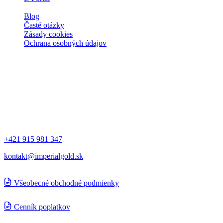
Spolupráca
Blog
Časté otázky
Zásady cookies
Ochrana osobných údajov
Kontakt
Spoločnosti
IMPERIAL Gold a.s.
Ľubochňa 311 034 91 Ľubochňa, Slovensko
Kontakt
+421 915 981 347
kontakt@imperialgold.sk
Všeobecné obchodné podmienky
Cenník poplatkov