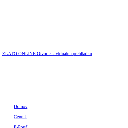
k recesii nepripojila „nepredvídateľná finančná nehoda“ podobná tej
z marca.
Centrálni bankári však budú stále tvrdiť, že situáciu majú pod
kontrolou. V druhej polovici roka sa ukáže, či to tak skutočne je.
Zdroj. www.trend.sk
ZLATO ONLINE
Otvorte si virtuálnu prehliadku
Navigácia
Domov
3D ZLATO
Cenník
Prečo zlato
E-Portál