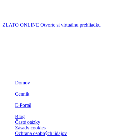
Zdroj: www.zlato.cz
ZLATO ONLINE
Otvorte si virtuálnu prehliadku
Navigácia
Domov
3D ZLATO
Cenník
Prečo zlato
E-Portál
Spolupráca
Blog
Časté otázky
Zásady cookies
Ochrana osobných údajov
Kontakt