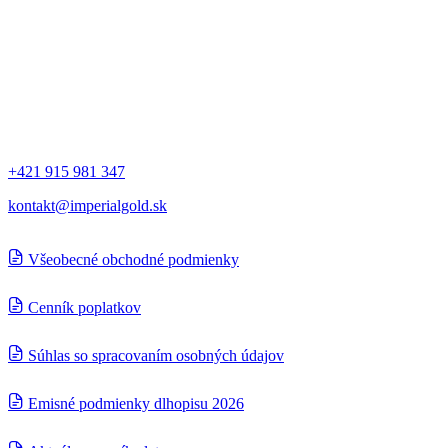
Spoločnosti
IMPERIAL Gold a.s.
Ľubochňa 311 034 91 Ľubochňa, Slovensko
Kontakt
+421 915 981 347
kontakt@imperialgold.sk
Všeobecné obchodné podmienky
Cenník poplatkov
Súhlas so spracovaním osobných údajov
Emisné podmienky dlhopisu 2026