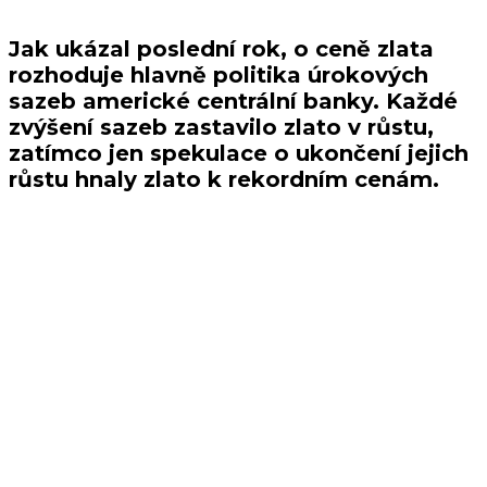
bude dál…?
Jak ukázal poslední rok, o ceně zlata
rozhoduje hlavně politika úrokových
sazeb americké centrální banky. Každé
zvýšení sazeb zastavilo zlato v růstu,
zatímco jen spekulace o ukončení jejich
růstu hnaly zlato k rekordním cenám.
„Přitažlivost žlutého kovu jako bezpečného útočiště prokázala
hlavně bankovní krize. Nejprve padla Silvergate Bank, poté Silicon
Valley Bank následovaná First Republic Bank, Signature a Credit
Suisse – jak se bankovní krize rozvíjela, mnoho investorů se
obávalo, že by se nákaza mohla dál šířit. Cena zlata se pak v eurech
a dolarech přiblíýila historicky nejvyšším hodnotám, v britských
librách je překonala,“ bilancuje investiční web The Armchair Trader.
Zmíněné krachy snížily důvěru investorů v bankovní systém, což
následně zvýšilo poptávku po zlatě, tradičně považovaném za
bezpečné aktivum. Po krachu Silicon Valley Bank přeskočily ceny
zlata 2 000 dolarů a Královská mincovna (The Royal Mint)