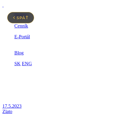
Domov
SPÄŤ
3D zlato
Cenník
Prečo zlato
E-Portál
Spolupráca
Limitovaná edícia
Blog
Kontakt
SK
ENG
Menu
Otvoriť
Zatvoriť
IMPERIAL Gold
Najväčší poskytovateľ investičného zlata na Sloven
17.5.2023
Zlato
Ľudia prestávajú veriť bankám. Nastane zmena sys