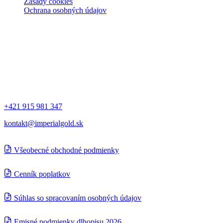
Zásady cookies
Ochrana osobných údajov
Kontakt
Spoločnosti
IMPERIAL Gold a.s.
Ľubochňa 311 034 91 Ľubochňa, Slovensko
Kontakt
+421 915 981 347
kontakt@imperialgold.sk
Všeobecné obchodné podmienky
Cenník poplatkov
Súhlas so spracovaním osobných údajov
Emisné podmienky dlhopisu 2026