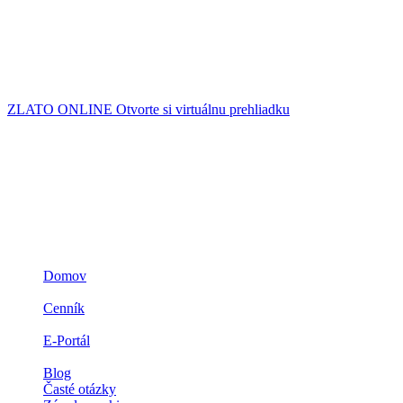
Už skôr sme vás informovali, že trhov sa zmocnila neistota, keďže sa 
mesiace sme boli svedkami troch zo štyroch najväčších bankroto
Zdroj: www.kryptomagazin.sk
ZLATO ONLINE
Otvorte si virtuálnu prehliadku
Navigácia
Domov
3D ZLATO
Cenník
Prečo zlato
E-Portál
Spolupráca
Blog
Časté otázky