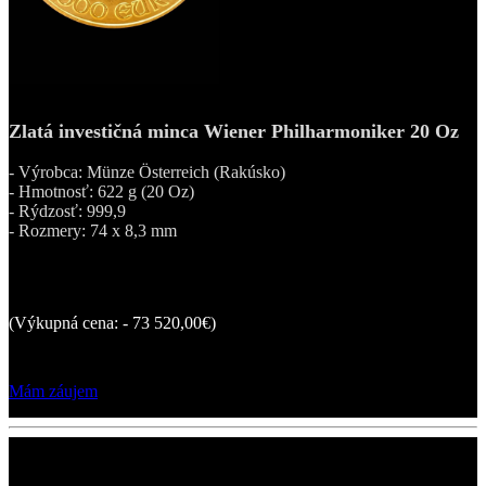
Zlatá investičná minca Wiener Philharmoniker 20 Oz
- Výrobca: Münze Österreich (Rakúsko)
- Hmotnosť: 622 g (20 Oz)
- Rýdzosť: 999,9
- Rozmery: 74 x 8,3 mm
71 400,00 €
(Výkupná cena: - 73 520,00€)
Mám záujem