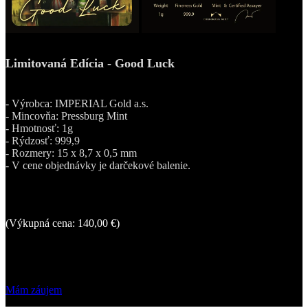
Limitovaná Edícia - Good Luck
1g - Zlatý zliatok
- Výrobca: IMPERIAL Gold a.s.
- Mincovňa: Pressburg Mint
- Hmotnosť: 1g
- Rýdzosť: 999,9
- Rozmery: 15 x 8,7 x 0,5 mm
- V cene objednávky je darčekové balenie.
179,00 €
(Výkupná cena: 140,00 €)
Po bezplatnej a nezáväznej registrácii len za 169,00 €!
Mám záujem