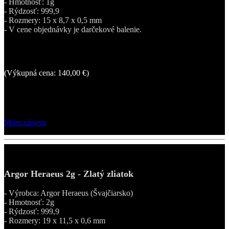
- Hmotnosť: 1g
- Rýdzosť: 999,9
- Rozmery: 15 x 8,7 x 0,5 mm
- V cene objednávky je darčekové balenie.
179,00 €
(Výkupná cena: 140,00 €)
Po bezplatnej a nezáväznej registrácii len za 169,00 €!
Mám záujem
Argor Heraeus 2g - Zlatý zliatok
- Výrobca: Argor Heraeus (Švajčiarsko)
- Hmotnosť: 2g
- Rýdzosť: 999,9
- Rozmery: 19 x 11,5 x 0,6 mm