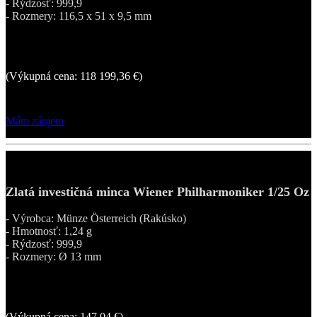
- Rýdzosť: 999,9
- Rozmery: 116,5 x 51 x 9,5 mm
123 739,20 €
(Výkupná cena: 118 199,36 €)
Mám záujem
Zlatá investičná minca Wiener Philharmoniker 1/25 Oz
- Výrobca: Münze Österreich (Rakúsko)
- Hmotnosť: 1,24 g
- Rýdzosť: 999,9
- Rozmery: Ø 13 mm
197,95 €
(Výkupná cena: 147,04 €)