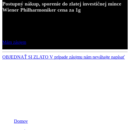
Postupný nákup, sporenie do zlatej investičnej mince
Wiener Philharmoniker cena za 1g
152,25 €
Mám záujem
OBJEDNAŤ SI ZLATO
V prípade záujmu nám neváhajte napísať
Ceny nákupov a odkupov sú orientačné!
Záväznú cenovú ponuku vám potvrdíme emailom.
Navigácia
Domov
3D ZLATO