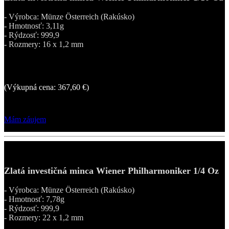
- Výrobca: Münze Österreich (Rakúsko)
- Hmotnosť: 3,11g
- Rýdzosť: 999,9
- Rozmery: 16 x 1,2 mm
441,91 €
(Výkupná cena: 367,60 €)
Mám záujem
Zlatá investičná minca Wiener Philharmoniker 1/4 Oz
- Výrobca: Münze Österreich (Rakúsko)
- Hmotnosť: 7,78g
- Rýdzosť: 999,9
- Rozmery: 22 x 1,2 mm