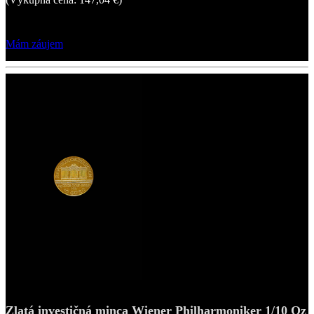
Mám záujem
Zlatá investičná minca Wiener Philharmoniker 1/10 Oz