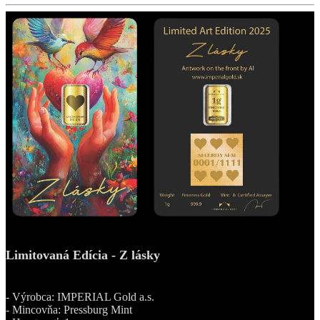
Limitovaná Edícia - Z lásky
1g - Zlatý zliatok
- Výrobca: IMPERIAL Gold a.s.
- Mincovňa: Pressburg Mint