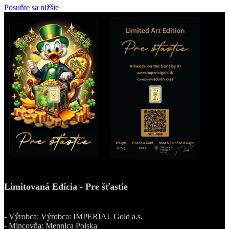
Posuňte sa nižšie
Limitovaná Edícia - Pre šťastie
0,25g - Zlatý zliatok
- Výrobca: Výrobca: IMPERIAL Gold a.s.
- Mincovňa: Mennica Polska