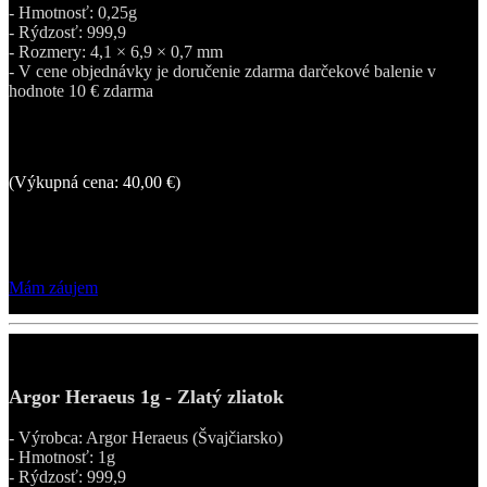
- Hmotnosť: 0,25g
- Rýdzosť: 999,9
- Rozmery: 4,1 × 6,9 × 0,7 mm
- V cene objednávky je doručenie zdarma darčekové balenie v
hodnote 10 € zdarma
69,00 €
(Výkupná cena: 40,00 €)
Po bezplatnej a nezáväznej registrácii len za 64,00 €!
Mám záujem
Argor Heraeus 1g - Zlatý zliatok
- Výrobca: Argor Heraeus (Švajčiarsko)
- Hmotnosť: 1g
- Rýdzosť: 999,9