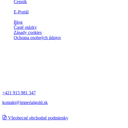
Cenník
Prečo zlato
E-Portál
Spolupráca
Blog
Časté otázky
Zásady cookies
Ochrana osobných údajov
Kontakt
Spoločnosti
IMPERIAL Gold a.s.
Ľubochňa 311 034 91 Ľubochňa, Slovensko
Kontakt
+421 915 981 347
kontakt@imperialgold.sk
Všeobecné obchodné podmienky