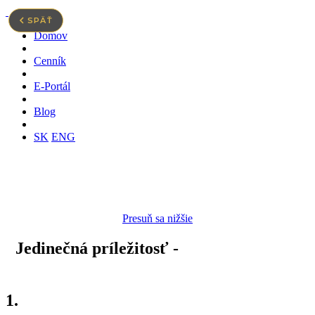
SPÄŤ
Domov
3D zlato
Cenník
Prečo zlato
E-Portál
Spolupráca
Blog
Kontakt
SK
ENG
Limited Art Edition 2023
Presuň sa nižšie
Jedinečná príležitosť -
1g zlaté tehličky
“3 in 1”
1.