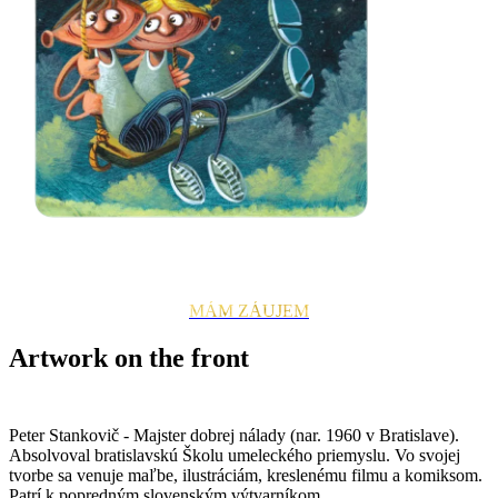
MÁM ZÁUJEM
Artwork on the front
by Peter Stankovič
Peter Stankovič - Majster dobrej nálady (nar. 1960 v Bratislave).
Absolvoval bratislavskú Školu umeleckého priemyslu. Vo svojej
tvorbe sa venuje maľbe, ilustráciám, kreslenému filmu a komiksom.
Patrí k popredným slovenským výtvarníkom.