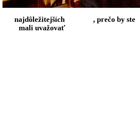
10
najdôležitejších
dôvodov
, prečo by ste
mali uvažovať
o vlastnení zlata: