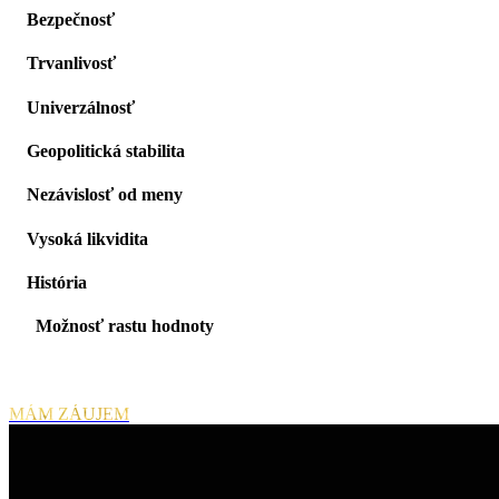
3.
Bezpečnosť
4.
Trvanlivosť
5.
Univerzálnosť
6.
Geopolitická stabilita
7.
Nezávislosť od meny
8.
Vysoká likvidita
9.
História
10.
Možnosť rastu hodnoty
Práve preto ZLATO a práve preto TERAZ…
MÁM ZÁUJEM