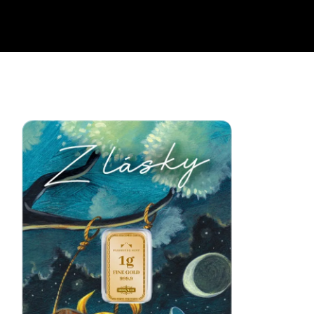
Ideálny darček, ktorým môžete prejaviť svoju lásku, ten najkrajší a
najvzácnejší cit. Zlatá tehlička symbolizuje večnosť a trvalú
hodnotu. Zlato pre vaše zlatíčko.