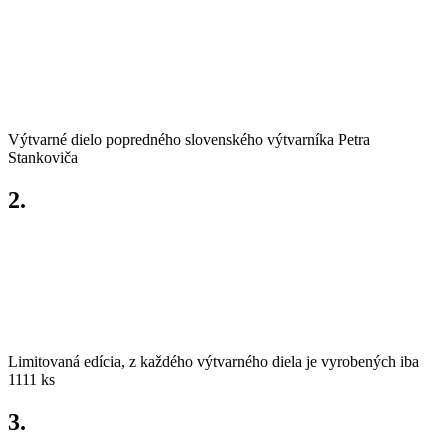
Umelecká hodnota
Výtvarné dielo popredného slovenského výtvarníka Petra
Stankoviča
2.
Zberateľská hodnota
Limitovaná edícia, z každého výtvarného diela je vyrobených iba
1111 ks
3.