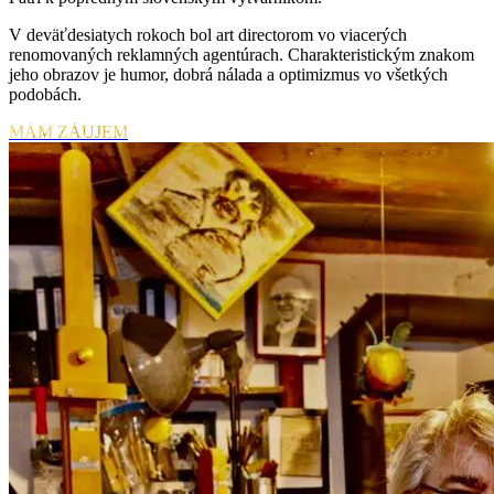
V deväťdesiatych rokoch bol art directorom vo viacerých
renomovaných reklamných agentúrach. Charakteristickým znakom
jeho obrazov je humor, dobrá nálada a optimizmus vo všetkých
podobách.
MÁM ZÁUJEM